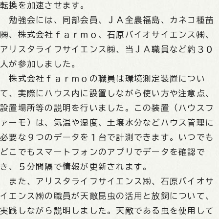
転換を加速させます。
勉強会には、同部会員、ＪＡ全農福島、カネコ種苗
㈱、株式会社ｆａｒｍｏ、石原バイオサイエンス㈱、
アリスタライフサイエンス㈱、当ＪＡ職員など約３０
人が参加しました。
株式会社ｆａｒｍｏの職員は環境測定装置につい
て、実際にハウス内に設置しながら使い方や注意点、
設置場所等の説明を行いました。この装置（ハウスフ
ァーモ）は、気温や湿度、土壌水分などハウス管理に
必要な９つのデータを１台で計測できます。いつでも
どこでもスマートフォンのアプリでデータを確認で
き、５分間隔で情報が更新されます。
また、アリスタライフサイエンス㈱、石原バイオサ
イエンス㈱の職員が天敵昆虫の活用と放飼について、
実践しながら説明しました。天敵である虫を使用して