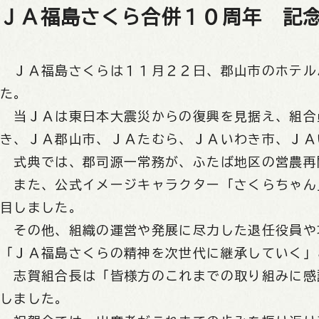
ＪＡ福島さくら合併１０周年 記
ＪＡ福島さくらは１１月２２日、郡山市のホテル
た。
当ＪＡは東日本大震災からの復興を見据え、組合
き、ＪＡ郡山市、ＪＡたむら、ＪＡいわき市、ＪＡ
式典では、郡司源一常務が、ふたば地区の営農再
また、公式イメージキャラクター「さくらちゃん
目しました。
その他、組織の運営や発展に尽力した退任役員や
「ＪＡ福島さくらの精神を次世代に継承していく」
志賀組合長は「皆様方のこれまでの取り組みに感
しました。