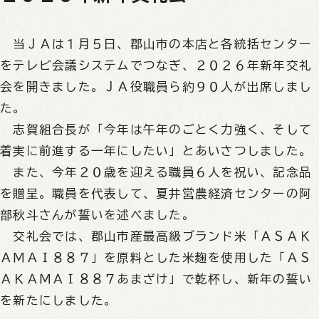
当ＪＡは１月５日、郡山市の本店と各統括センター
をテレビ会議システムでつなぎ、２０２６年新年交礼
会を開きました。ＪＡ役職員ら約９０人が出席しまし
た。
志賀組合長が「今年は午年のごとく力強く、そして
着実に前進する一年にしたい」とあいさつしました。
また、今年２０歳を迎える職員６人を祝い、記念品
を贈呈。職員を代表して、夏井営農経済センターの阿
部秋斗さんが誓いを述べました。
交礼会では、郡山市産最高級ブランド米「ＡＳＡＫ
ＡＭＡＩ８８７」を原料とした米麹を使用した「ＡＳ
ＡＫＡＭＡＩ８８７あまざけ」で乾杯し、新年の誓い
を新たにしました。