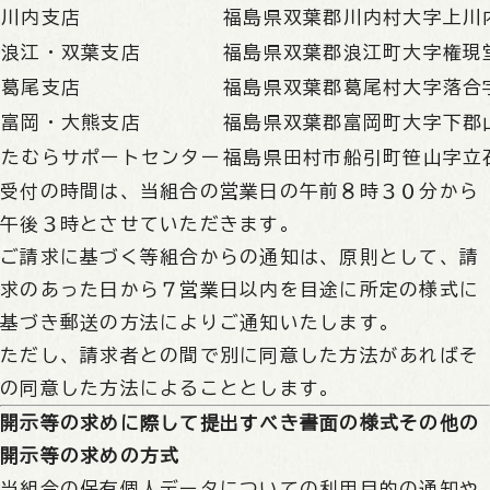
川内支店
福島県双葉郡川内村大字上川内
浪江・双葉支店
福島県双葉郡浪江町大字権現堂
葛尾支店
福島県双葉郡葛尾村大字落合字
富岡・大熊支店
福島県双葉郡富岡町大字下郡山
たむらサポートセンター
福島県田村市船引町笹山字立
受付の時間は、当組合の営業日の午前８時３０分から
午後３時とさせていただきます。
ご請求に基づく等組合からの通知は、原則として、請
求のあった日から７営業日以内を目途に所定の様式に
基づき郵送の方法によりご通知いたします。
ただし、請求者との間で別に同意した方法があればそ
の同意した方法によることとします。
開示等の求めに際して提出すべき書面の様式その他の
開示等の求めの方式
当組合の保有個人データについての利用目的の通知や