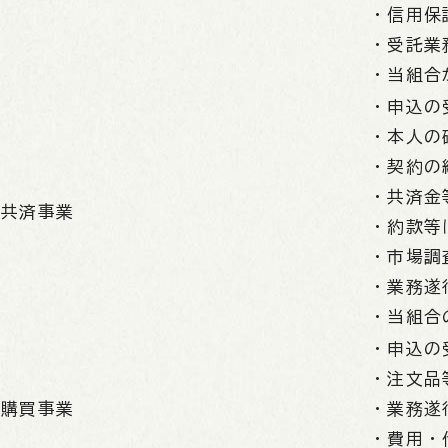
・信用保
・受託業
・当組合
・申込の
・本人の
・契約の
・共済金
共済事業
・約款等
・市場調
・業務遂
・当組合
・申込の
・注文品
購買事業
・業務遂
・費用・