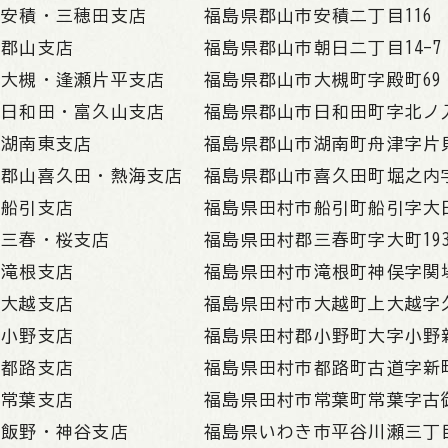
安積・三穂田支店
福島県郡山市安積二丁目116
郡山支店
福島県郡山市朝日二丁目14-7
大槻・逢瀬片平支店
福島県郡山市大槻町字殿町69
日和田・富久山支店
福島県郡山市日和田町字北ノ入
湖南東支店
福島県郡山市湖南町舟津字片貝堀
郡山喜久田・熱海支店
福島県郡山市喜久田町堀之内字
船引支店
福島県田村市船引町船引字大日
三春・桜支店
福島県田村郡三春町字大町19
滝根支店
福島県田村市滝根町神俣字関場
大越支店
福島県田村市大越町上大越字久
小野支店
福島県田村郡小野町大字小野新
都路支店
福島県田村市都路町古道字新町7
常葉支店
福島県田村市常葉町常葉字古御
飯野・神谷支店
福島県いわき市平谷川瀬三丁目1