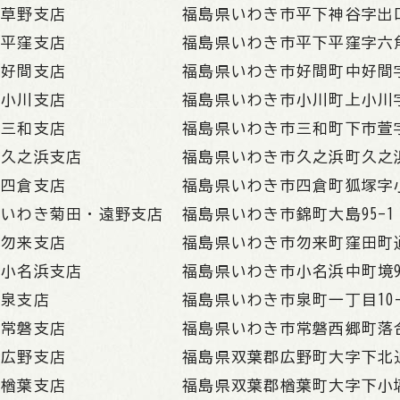
草野支店
福島県いわき市平下神谷字出口
平窪支店
福島県いわき市平下平窪字六角
好間支店
福島県いわき市好間町中好間字
小川支店
福島県いわき市小川町上小川字
三和支店
福島県いわき市三和町下市萱字
久之浜支店
福島県いわき市久之浜町久之
四倉支店
福島県いわき市四倉町狐塚字小
いわき菊田・遠野支店
福島県いわき市錦町大島95-1
勿来支店
福島県いわき市勿来町窪田町通
小名浜支店
福島県いわき市小名浜中町境9-
泉支店
福島県いわき市泉町一丁目10-
常磐支店
福島県いわき市常磐西郷町落合
広野支店
福島県双葉郡広野町大字下北迫
楢葉支店
福島県双葉郡楢葉町大字下小塙