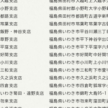
大越支店
福島県田村市大越町上大越字久
小野支店
福島県田村郡小野町大字小野新
都路支店
福島県田村市都路町古道字新町7
常葉支店
福島県田村市常葉町常葉字古御
飯野・神谷支店
福島県いわき市平谷川瀬三丁目1
草野支店
福島県いわき市平下神谷字出口
平窪支店
福島県いわき市平下平窪字六角
好間支店
福島県いわき市好間町中好間字
小川支店
福島県いわき市小川町上小川字
三和支店
福島県いわき市三和町下市萱字
久之浜支店
福島県いわき市久之浜町久之
四倉支店
福島県いわき市四倉町狐塚字小
いわき菊田・遠野支店
福島県いわき市錦町大島95-1
勿来支店
福島県いわき市勿来町窪田町通