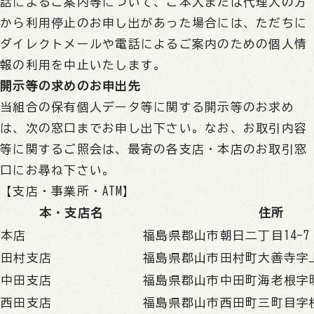
話によるご案内等について、ご本人または代理人の方
から利用停止のお申し出があった場合には、ただちに
ダイレクトメールや電話によるご案内のための個人情
報の利用を中止いたします。
開示等の求めのお申出先
当組合の保有個人データ等に関する開示等のお求め
は、次の窓口までお申し出下さい。なお、お取引内容
等に関するご照会は、最寄の各支店・本店のお取引窓
口にお尋ね下さい。
【支店・事業所・ATM】
本・支店名
住所
本店
福島県郡山市朝日二丁目14-7
田村支店
福島県郡山市田村町大善寺字上
中田支店
福島県郡山市中田町海老根字明
西田支店
福島県郡山市西田町三町目字桜内