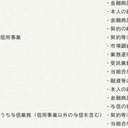
・金融商
・本人の
・金融商
・契約の
信用事業
・契約等
・市場調
・業務遂
・受託業
・当組合
・融資等
・本人の
・金融商
・与信の
うち与信業務（信用事業以外の与信を含む）
・契約等
・当組合