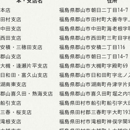
本・支店名
住所
本店
福島県郡山市朝日二丁目14-7
田村支店
福島県郡山市田村町大善寺字上
中田支店
福島県郡山市中田町海老根字明
西田支店
福島県郡山市西田町三町目字桜内
安積・三穂田支店
福島県郡山市安積二丁目116
郡山支店
福島県郡山市朝日二丁目14-7
大槻・逢瀬片平支店
福島県郡山市大槻町字殿町69
日和田・富久山支店
福島県郡山市日和田町字北ノ入
湖南東支店
福島県郡山市湖南町舟津字片貝堀
郡山喜久田・熱海支店
福島県郡山市喜久田町堀之内字
船引支店
福島県田村市船引町船引字大日
三春・桜支店
福島県田村郡三春町字大町19
滝根支店
福島県田村市滝根町神俣字関場