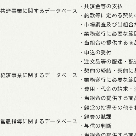
・共済金等の支払
共済事業に関するデータベース
・約款等に定める契約
・市場調査及び当組合
・業務遂行に必要な範
・当組合の提供する商
・申込の受付
・注文品等の配達・配
・契約の締結・契約に
経済事業に関するデータベース
・業務遂行に必要な範
・費用・代金の請求・
・当組合の提供する商
・経営の指導その他そ
・経費の賦課
営農指導に関するデータベース
・与信の判断
・当組合の提供する商