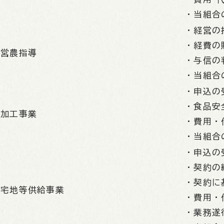
・当組合
・経営の
・経費の
営農指導
・与信の
・当組合
・申込の
・食品安
加工事業
・費用・
・当組合
・申込の
・契約の
・契約に
宅地等供給事業
・費用・
・業務遂