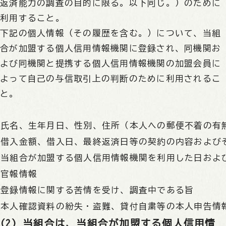
返済能力の調査の目的に限る。以下同じ。）のために
利用すること。
下記の個人情報（その履歴を含む。）について、当組
合が加盟する個人信用情報機関に登録され、同機関お
よび同機関と提携する個人信用情報機関の加盟会員に
よって自己の与信取引上の判断のために利用されるこ
と。
氏名、生年月日、性別、住所（本人への郵便不着の有
借入金額、借入日、最終返済日等の契約の内容および
当組合が加盟する個人信用情報機関を利用した日およ
官報情報
登録情報に関する苦情を受け、調査中である旨
本人確認資料の紛失・盗難、貸付自粛等の本人申告情
(2) 当組合は、当組合が加盟する個人信用情