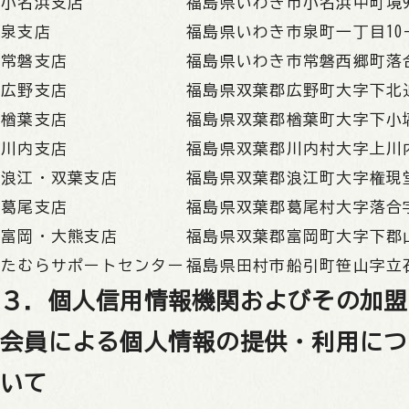
小名浜支店
福島県いわき市小名浜中町境9-
泉支店
福島県いわき市泉町一丁目10-
常磐支店
福島県いわき市常磐西郷町落合
広野支店
福島県双葉郡広野町大字下北迫
楢葉支店
福島県双葉郡楢葉町大字下小塙
川内支店
福島県双葉郡川内村大字上川内
浪江・双葉支店
福島県双葉郡浪江町大字権現堂
葛尾支店
福島県双葉郡葛尾村大字落合字
富岡・大熊支店
福島県双葉郡富岡町大字下郡山
たむらサポートセンター
福島県田村市船引町笹山字立
３．個人信用情報機関およびその加盟
会員による個人情報の提供・利用につ
いて