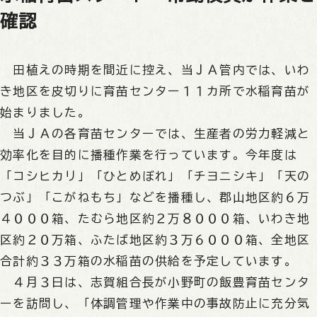
確認
田植えの時期を間近に控え、当ＪＡ管内では、いわ
き地区を皮切りに育苗センター１１カ所で水稲育苗が
始まりました。
当ＪＡの各育苗センターでは、生産者の労力軽減と
効率化を目的に播種作業を行っています。今年度は
「コシヒカリ」「ひとめぼれ」「チヨニシキ」「天の
つぶ」「こがねもち」などを播種し、郡山地区約６万
４０００箱、たむら地区約２万８０００箱、いわき地
区約２０万箱、ふたば地区約３万６０００箱、全地区
合計約３３万箱の水稲苗の供給を予定しています。
４月３日は、志賀組合長が小野町の飯豊育苗センタ
ーを訪問し、「体調管理や作業中の事故防止に充分気