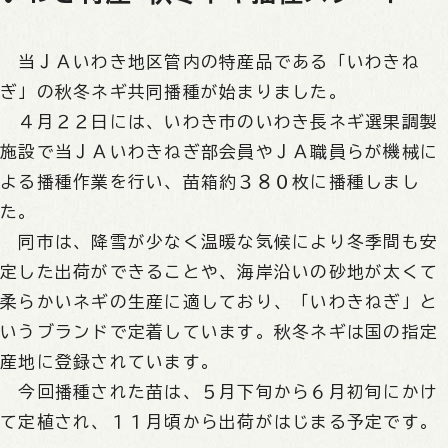
当ＪＡいわき地区管内の特産品である「いわきね
ぎ」の秋冬ネギ共同播種が始まりました。
４月２２日には、いわき市のいわき長ネギ選果調製
施設で当ＪＡいわきねぎ部会員やＪＡ職員らが機械に
よる播種作業を行い、苗箱約３８０枚に播種しまし
た。
同市は、降雪が少なく温暖な気候により冬季間も安
定した出荷ができることや、海岸沿いの砂地が太くて
柔らかいネギの生産に適しており、「いわきねぎ」と
いうブランドで定着しています。秋冬ネギは国の指定
産地に登録されています。
今回播種された苗は、５月下旬から６月初旬にかけ
て定植され、１１月頃から出荷がはじまる予定です。