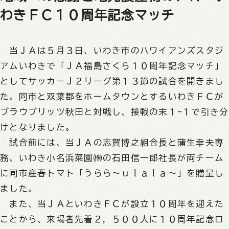
わきＦＣ１０周年記念マッチ
当ＪＡは５月３日、いわき市のハワイアンズスタジ
アムいわきで「ＪＡ福島さくら１０周年記念マッチ」
としてサッカーＪ２リーグ第１３節の試合を開きまし
た。同市と双葉郡をホームタウンとするいわきＦＣが
ブラウブリッツ秋田と対戦し、接戦の末１-１で引き分
けとなりました。
試合前には、当ＪＡの志賀博之組合長と蒲生幸夫専
務、いわき小名浜菜園㈱の石田信一郎社長が両チーム
に同市産春トマト「うらら～ｕｌａｌａ～」を贈呈し
ました。
また、当ＪＡといわきＦＣが設立１０周年を迎えた
ことから、来場者先着２，５００人に１０周年記念ロ