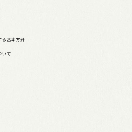
表
する基本方針
ついて