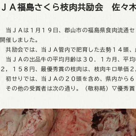
ＪＡ福島さくら枝肉共励会 佐々
当ＪＡは１月１９日、郡山市の福島県食肉流通セ
開催しました。
共励会では、当ＪＡ管内で肥育した去勢１４頭、
当ＪＡの出品牛の平均月齢は３０．１カ月、平均
２，１５８円、最優秀賞の枝肉は、枝肉キロ単価２
初せりでは、当ＪＡの２０頭を含め、県内から６
その他の受賞者は次の通り。（敬称略）▽優秀賞