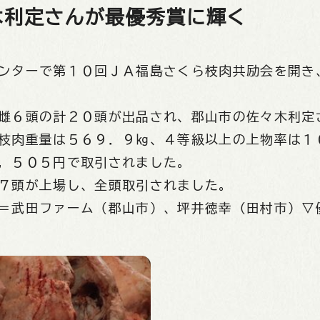
木利定さんが最優秀賞に輝く
ンターで第１０回ＪＡ福島さくら枝肉共励会を開き
雌６頭の計２０頭が出品され、郡山市の佐々木利定
枝肉重量は５６９．９㎏、４等級以上の上物率は１
，５０５円で取引されました。
７頭が上場し、全頭取引されました。
＝武田ファーム（郡山市）、坪井徳幸（田村市）▽