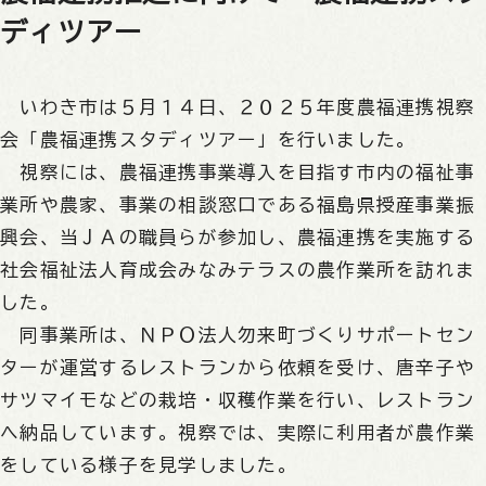
ディツアー
いわき市は５月１４日、２０２５年度農福連携視察
会「農福連携スタディツアー」を行いました。
視察には、農福連携事業導入を目指す市内の福祉事
業所や農家、事業の相談窓口である福島県授産事業振
興会、当ＪＡの職員らが参加し、農福連携を実施する
社会福祉法人育成会みなみテラスの農作業所を訪れま
した。
同事業所は、ＮＰＯ法人勿来町づくりサポートセン
ターが運営するレストランから依頼を受け、唐辛子や
サツマイモなどの栽培・収穫作業を行い、レストラン
へ納品しています。視察では、実際に利用者が農作業
をしている様子を見学しました。