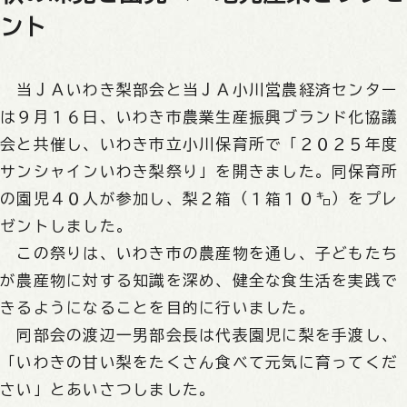
ント
当ＪＡいわき梨部会と当ＪＡ小川営農経済センター
は９月１６日、いわき市農業生産振興ブランド化協議
会と共催し、いわき市立小川保育所で「２０２５年度
サンシャインいわき梨祭り」を開きました。同保育所
の園児４０人が参加し、梨２箱（１箱１０㌔）をプレ
ゼントしました。
この祭りは、いわき市の農産物を通し、子どもたち
が農産物に対する知識を深め、健全な食生活を実践で
きるようになることを目的に行いました。
同部会の渡辺一男部会長は代表園児に梨を手渡し、
「いわきの甘い梨をたくさん食べて元気に育ってくだ
さい」とあいさつしました。